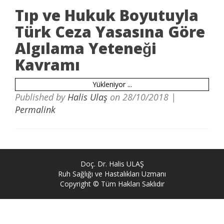
Tıp ve Hukuk Boyutuyla
Türk Ceza Yasasına Göre
Algılama Yeteneği
Kavramı
Yükleniyor ...
Published by
Halis Ulaş
on
28/10/2018
|
Permalink
Doç. Dr. Halis ULAŞ
Ruh Sağlığı ve Hastalıkları Uzmanı
Copyright © Tüm Hakları Saklıdır