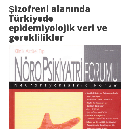
Şizofreni alanında
Türkiyede
epidemiyolojik veri ve
gereklilikler