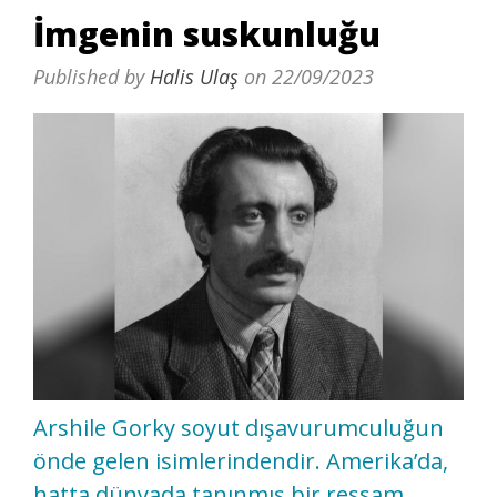
İmgenin suskunluğu
Published by
Halis Ulaş
on
22/09/2023
Arshile Gorky soyut dışavurumculuğun
önde gelen isimlerindendir. Amerika’da,
hatta dünyada tanınmış bir ressam